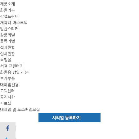
제품소개
화환리본
감열프린터
캐릭터 마스크팩
일반스티커
상품라벨
물류라벨
설비현황
설비현황
쇼핑몰
서멀 프린터기
화환용 감열 리본
부가부품
대리점전용
고객센터
공지사항
자료실
대리점 및 도소매점모집