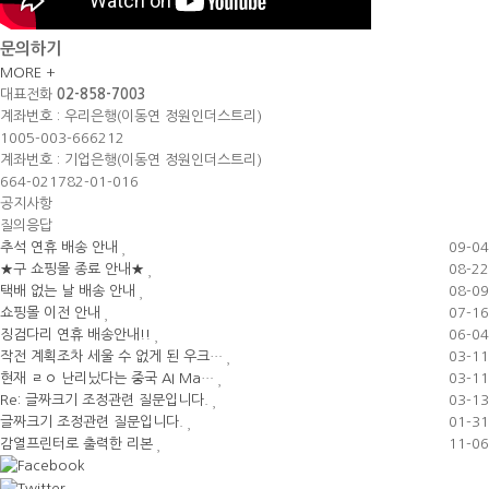
문의하기
MORE +
대표전화
02-858-7003
계좌번호 : 우리은행(이동연 정원인더스트리)
1005-003-666212
계좌번호 : 기업은행(이동연 정원인더스트리)
664-021782-01-016
공지사항
질의응답
추석 연휴 배송 안내
09-04
★구 쇼핑몰 종료 안내★
08-22
택배 없는 날 배송 안내
08-09
쇼핑몰 이전 안내
07-16
징검다리 연휴 배송안내!!
06-04
작전 계획조차 세울 수 없게 된 우크…
03-11
현재 ㄹㅇ 난리났다는 중국 AI Ma…
03-11
Re: 글짜크기 조정관련 질문입니다.
03-13
글짜크기 조정관련 질문입니다.
01-31
감열프린터로 출력한 리본
11-06