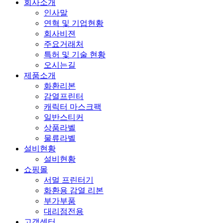
회사소개
인사말
연혁 및 기업현황
회사비젼
주요거래처
특허 및 기술 현황
오시는길
제품소개
화환리본
감열프린터
캐릭터 마스크팩
일반스티커
상품라벨
물류라벨
설비현황
설비현황
쇼핑몰
서멀 프린터기
화환용 감열 리본
부가부품
대리점전용
고객센터