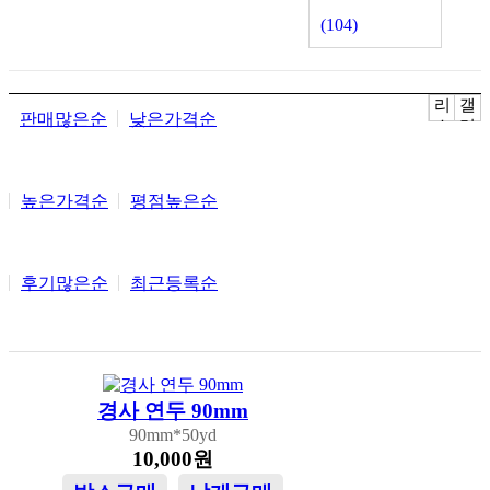
(104)
리
갤
판매많은순
낮은가격순
스
러
트
리
뷰
뷰
높은가격순
평점높은순
후기많은순
최근등록순
경사 연두 90mm
90mm*50yd
10,000원