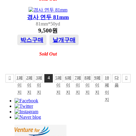
경사 연두 81mm
81mm*50yd
9,500원
박스구매
낱개구매
Sold Out
1
페
2
페
3
페
4
5
페
6
페
7
페
8
페
9
페
10
다
이
이
이
이
이
이
이
이
페
음
지
지
지
지
지
지
지
지
이
지